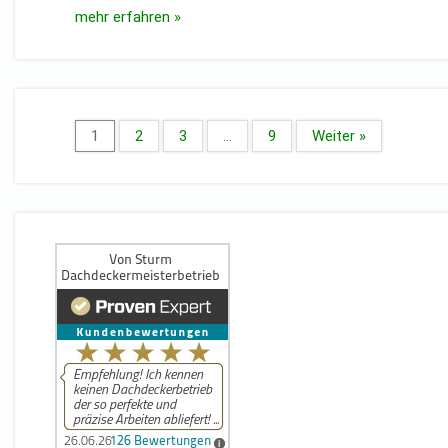
mehr erfahren »
1
2
3
…
9
Weiter »